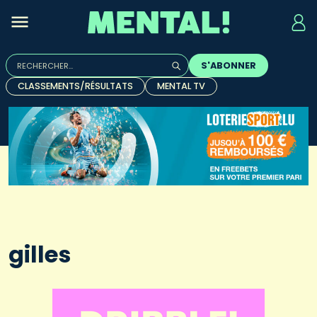
Rechercher :
S'ABONNER
Quand les résultats de l'auto-complétion sont disponibles, u
CLASSEMENTS/RÉSULTATS
MENTAL TV
gilles