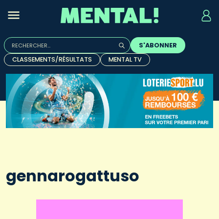
Rechercher :
S'ABONNER
Quand les résultats de l'auto-complétion sont disponibles, u
CLASSEMENTS/RÉSULTATS
MENTAL TV
gennarogattuso