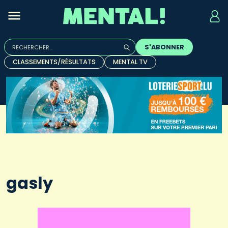
Rechercher :
S'ABONNER
Quand les résultats de l'auto-complétion sont disponibles, u
CLASSEMENTS/RÉSULTATS
MENTAL TV
gasly