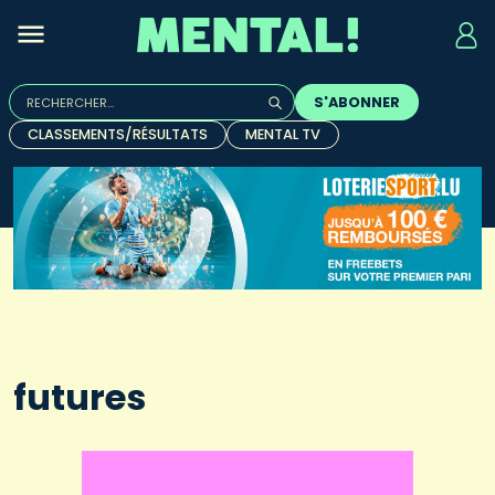
Rechercher :
S'ABONNER
Quand les résultats de l'auto-complétion sont disponibles, u
CLASSEMENTS/RÉSULTATS
MENTAL TV
futures