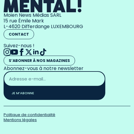
Moien News Médias SARL
15 rue Émile Mark
L-4620 Differdange LUXEMBOURG
CONTACT
Suivez-nous !
S’ABONNER À NOS MAGAZINES
Abonnez-vous à notre newsletter
Adresse
email
*
JE M’ABONNE
Politique de confidentialité
Mentions légales