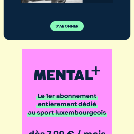
S’ABONNER