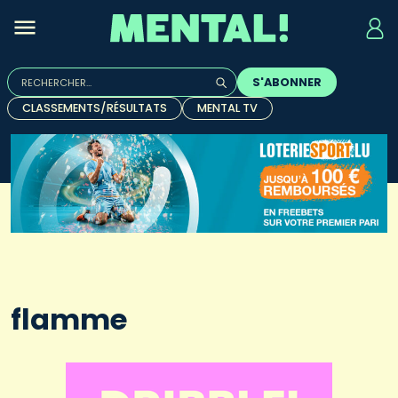
Rechercher :
S'ABONNER
Quand les résultats de l'auto-complétion sont disponibles, u
CLASSEMENTS/RÉSULTATS
MENTAL TV
flamme