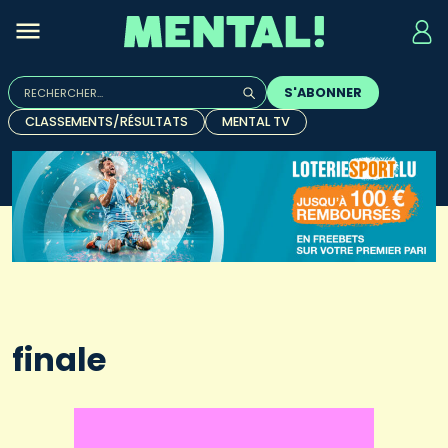
Rechercher :
S'ABONNER
Quand les résultats de l'auto-complétion sont disponibles, u
CLASSEMENTS/RÉSULTATS
MENTAL TV
finale