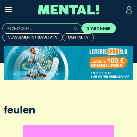
Rechercher :
S'ABONNER
Quand les résultats de l'auto-complétion sont disponibles, u
CLASSEMENTS/RÉSULTATS
MENTAL TV
feulen