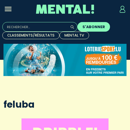
Rechercher :
S'ABONNER
Quand les résultats de l'auto-complétion sont disponibles, u
CLASSEMENTS/RÉSULTATS
MENTAL TV
feluba