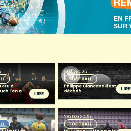
5
18/11/2025
LL
FOOTBALL
 cru à
Philippe Ciancanelli est
LIRE
Buch l’en a
décédé
LIRE
25
28/03/2025
LL
FOOTBALL
L Ligue : de
BGL Ligue : lutte pour le