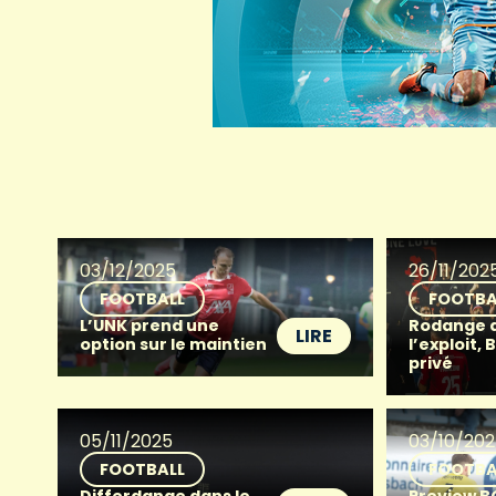
03/12/2025
26/11/202
FOOTBALL
FOOTBA
L’UNK prend une
Rodange a
LIRE
option sur le maintien
l’exploit, 
privé
05/11/2025
03/10/20
FOOTBALL
FOOTBA
Differdange dans le
Preview BG