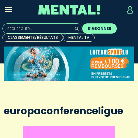
Rechercher :
S'ABONNER
Quand les résultats de l'auto-complétion sont disponibles, u
CLASSEMENTS/RÉSULTATS
MENTAL TV
europaconferenceligue