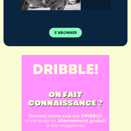
S’ABONNER