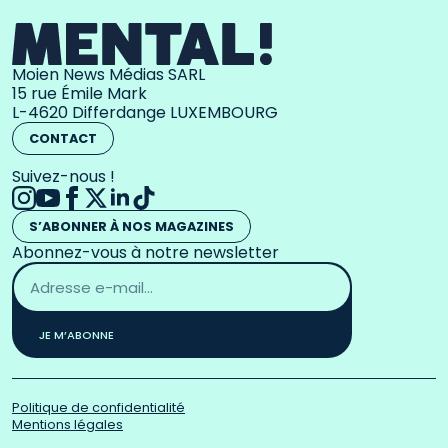
Moien News Médias SARL
15 rue Émile Mark
L-4620 Differdange LUXEMBOURG
CONTACT
Suivez-nous !
S’ABONNER À NOS MAGAZINES
Abonnez-vous à notre newsletter
Adresse
email
*
JE M’ABONNE
Politique de confidentialité
Mentions légales