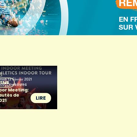
1
ISME
or Meeting:
autés de
LIRE
2021