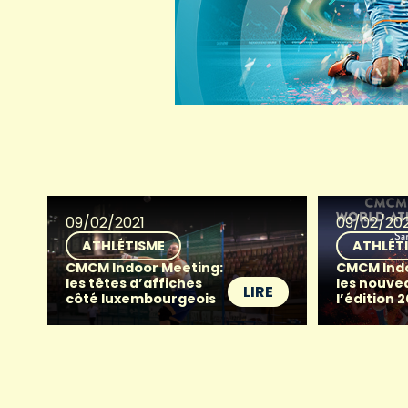
09/02/2021
09/02/202
ATHLÉTISME
ATHLÉT
CMCM Indoor Meeting:
CMCM Indo
les têtes d’affiches
les nouve
LIRE
côté luxembourgeois
l’édition 