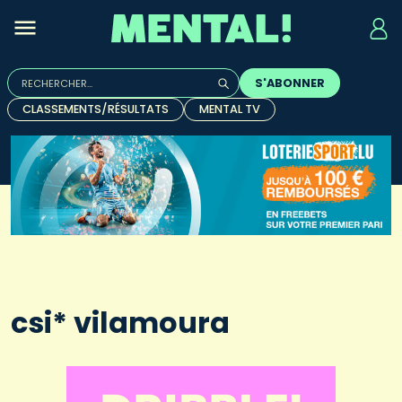
Rechercher :
S'ABONNER
Quand les résultats de l'auto-complétion sont disponibles, u
CLASSEMENTS/RÉSULTATS
MENTAL TV
csi* vilamoura