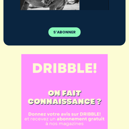
S’ABONNER