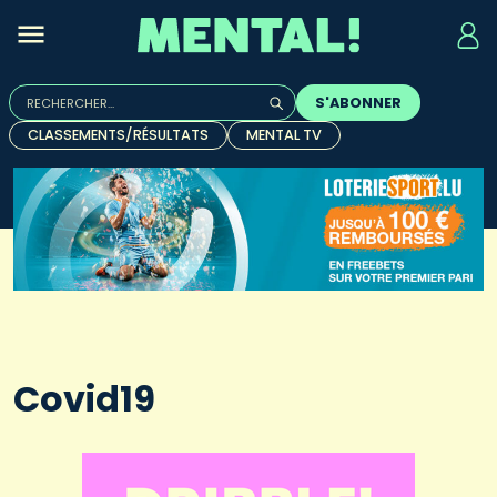
Rechercher :
S'ABONNER
Quand les résultats de l'auto-complétion sont disponibles, u
CLASSEMENTS/RÉSULTATS
MENTAL TV
Covid19