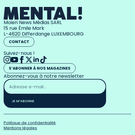
Moien News Médias SARL
15 rue Émile Mark
L-4620 Differdange LUXEMBOURG
CONTACT
Suivez-nous !
S’ABONNER À NOS MAGAZINES
Abonnez-vous à notre newsletter
Adresse
email
*
JE M’ABONNE
Politique de confidentialité
Mentions légales