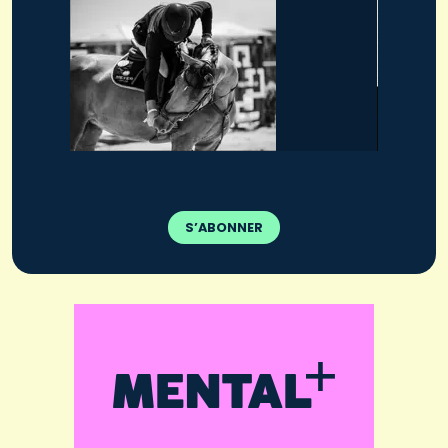
S’ABONNER