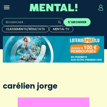
Rechercher :
S'ABONNER
Quand les résultats de l'auto-complétion sont disponibles, u
CLASSEMENTS/RÉSULTATS
MENTAL TV
carélien jorge