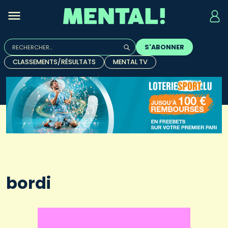
Rechercher :
S'ABONNER
Quand les résultats de l'auto-complétion sont disponibles, u
CLASSEMENTS/RÉSULTATS
MENTAL TV
bordi