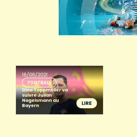
18/06/2021
FOOTBALL
Dino Toppmöller va
suivre Julian
Nagelsmann au
LIRE
Bayern