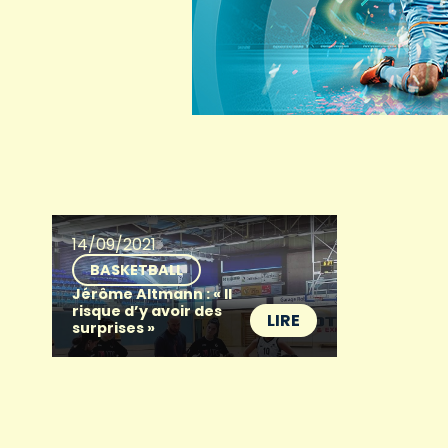
14/09/2021
BASKETBALL
Jérôme Altmann : « Il
risque d’y avoir des
LIRE
surprises »