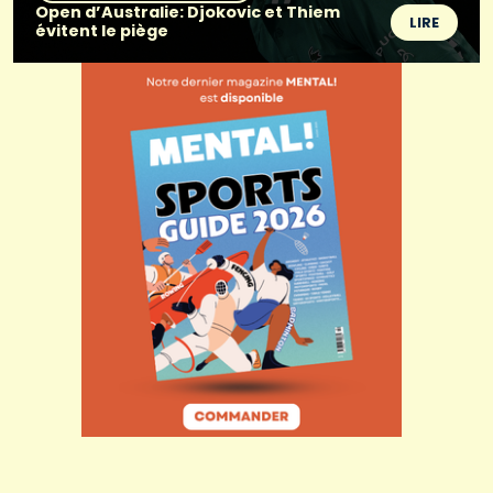
Open d’Australie: Djokovic et Thiem
LIRE
évitent le piège