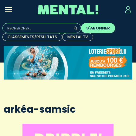
Rechercher :
S'ABONNER
Quand les résultats de l'auto-complétion sont disponibles, u
CLASSEMENTS/RÉSULTATS
MENTAL TV
arkéa-samsic