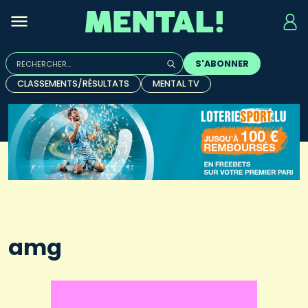
Rechercher :
S'ABONNER
Quand les résultats de l'auto-complétion sont disponibles, u
CLASSEMENTS/RÉSULTATS
MENTAL TV
amg