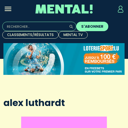
Rechercher :
S'ABONNER
Quand les résultats de l'auto-complétion sont disponibles, u
CLASSEMENTS/RÉSULTATS
MENTAL TV
alex luthardt