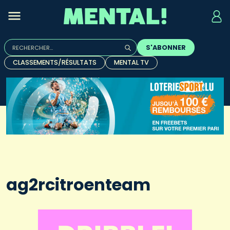
Rechercher :
S'ABONNER
Quand les résultats de l'auto-complétion sont disponibles, u
CLASSEMENTS/RÉSULTATS
MENTAL TV
ag2rcitroenteam