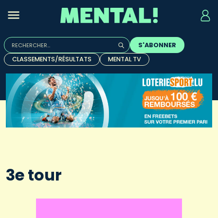
Rechercher :
S'ABONNER
Quand les résultats de l'auto-complétion sont disponibles, u
CLASSEMENTS/RÉSULTATS
MENTAL TV
3e tour