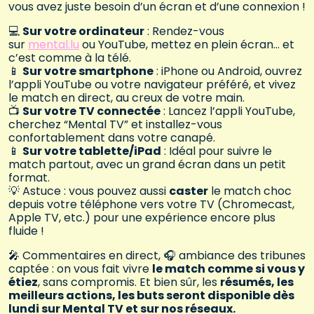
vous avez juste besoin d’un écran et d’une connexion !
💻
Sur votre ordinateur
: Rendez-vous
sur
mental.lu
ou YouTube, mettez en plein écran… et
c’est comme à la télé.
📱
Sur votre smartphone
: iPhone ou Android, ouvrez
l’appli YouTube ou votre navigateur préféré, et vivez
le match en direct, au creux de votre main.
📺
Sur votre TV connectée
: Lancez l’appli YouTube,
cherchez “Mental TV” et installez-vous
confortablement dans votre canapé.
📱
Sur votre tablette/iPad
: Idéal pour suivre le
match partout, avec un grand écran dans un petit
format.
💡 Astuce : vous pouvez aussi
caster
le match choc
depuis votre téléphone vers votre TV (Chromecast,
Apple TV, etc.) pour une expérience encore plus
fluide !
🎤 Commentaires en direct, 🎧 ambiance des tribunes
captée : on vous fait vivre
le match comme si vous y
étiez
, sans compromis. Et bien sûr, les
résumés, les
meilleurs actions, les buts seront disponible dès
lundi sur Mental TV et sur nos réseaux.