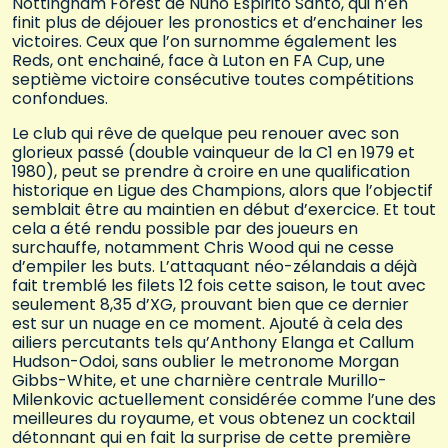
Nottingham Forest de Nuno Espirito Santo, qui n’en
finit plus de déjouer les pronostics et d’enchainer les
victoires. Ceux que l’on surnomme également les
Reds, ont enchainé, face à Luton en FA Cup, une
septième victoire consécutive toutes compétitions
confondues.
Le club qui rêve de quelque peu renouer avec son
glorieux passé (double vainqueur de la C1 en 1979 et
1980), peut se prendre à croire en une qualification
historique en Ligue des Champions, alors que l’objectif
semblait être au maintien en début d’exercice. Et tout
cela a été rendu possible par des joueurs en
surchauffe, notamment Chris Wood qui ne cesse
d’empiler les buts. L’attaquant néo-zélandais a déjà
fait tremblé les filets 12 fois cette saison, le tout avec
seulement 8,35 d’XG, prouvant bien que ce dernier
est sur un nuage en ce moment. Ajouté à cela des
ailiers percutants tels qu’Anthony Elanga et Callum
Hudson-Odoi, sans oublier le metronome Morgan
Gibbs-White, et une charnière centrale Murillo-
Milenkovic actuellement considérée comme l’une des
meilleures du royaume, et vous obtenez un cocktail
détonnant qui en fait la surprise de cette première