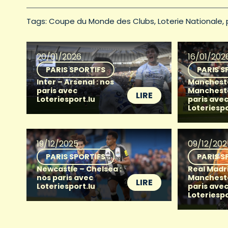
Tags: 
Coupe du Monde des Clubs
Loterie Nationale
20/01/2026
16/01/202
PARIS SPORTIFS
PARIS S
Inter – Arsenal : nos
Mancheste
paris avec
Mancheste
LIRE
Loteriesport.lu
paris ave
Loteriespo
19/12/2025
09/12/202
PARIS SPORTIFS
PARIS S
Newcastle – Chelsea :
Real Madr
nos paris avec
Mancheste
LIRE
Loteriesport.lu
paris ave
Loteriespo