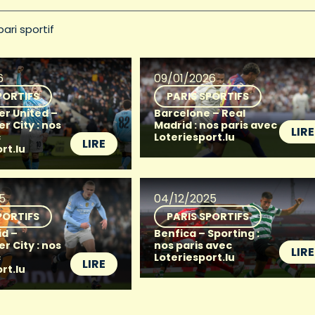
pari sportif
6
09/01/2026
PORTIFS
PARIS SPORTIFS
r United –
Barcelone – Real
r City : nos
Madrid : nos paris avec
LIRE
c
Loteriesport.lu
LIRE
rt.lu
5
04/12/2025
PORTIFS
PARIS SPORTIFS
id –
Benfica – Sporting :
r City : nos
nos paris avec
LIRE
c
Loteriesport.lu
LIRE
rt.lu