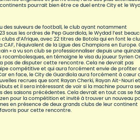
continents pourrait bien être ce duel entre City et le Wy
 des suiveurs de football, le club ayant notamment
 sous les ordres de Pep Guardiola, le Wydad l’est beau
clubs d’Afrique, avec 22 titres de Botola qui en font le clu
a CAF, l’équivalent de la Ligue des Champions en Europe. 
in » a vu son club se professionnaliser depuis une quinza
ires rocambolesques, en témoigne le visa du joueur Syrien 
 pas de disputer cette rencontre. Cela ne devrait pas
uipe compétitive et qui aura forcément envie de profiter 
Car en face, le City de Guardiola aura forcément à cœur 
uvelles recrues que sont Rayan Cherki, Rayan Ait-Nouri e
ébuts et il sera intéressant de voir si la machine pourra se
 des saisons précédentes. Cela devrait en tout cas se fa
izen pour la compétition et invité à trouver un nouveau po
mmes en présence de deux grands clubs de leur continent
s favoris pour cette rencontre.