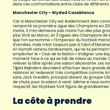
dans ces confrontations entre clubs de différents 
Manchester City – Wydad Casablanca
Car si Manchester City est évidemment bien connu
remporté sa première Ligue des Champions en 2023
moins. Il n’en demeure pas moins l’un des plus gros 
plus titré au Maroc, et 3 Ligues des Champions de l
que l’on surnomme « l’Empereur du football maroca
d’années, mais n’est toujours pas à l’abri d’histo
Al-Somah obtenu tardivement, qui ne lui permettra
empêcher le « Club de la Nation » d’aligner une éq
moment face à ce qui se fait de mieux au monde. 
relever la tête après une saison décevante. Les no
Tijjani Rejinders devraient effectuer leurs grands d
relancer et redevenir très compétitive comme lors
sans Jack Grealish, principal absent du groupe Cit
de chute pour la saison à venir. Même si nous so
respectif, les Skyblues font figure de grandissime
La côte à prendre