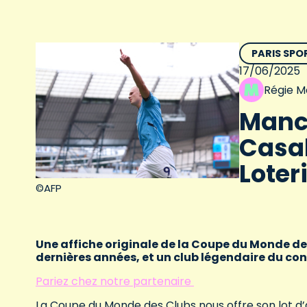
PARIS SPO
17/06/2025
Régie M
Manc
Casab
Loter
©AFP
Une affiche originale de la Coupe du Monde d
dernières années, et un club légendaire du con
Pariez chez notre partenaire
La Coupe du Monde des Clubs nous offre son lot d’af