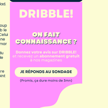
dad.
coup
b le
Celui
ine
Omar
du
de
t
ire
int