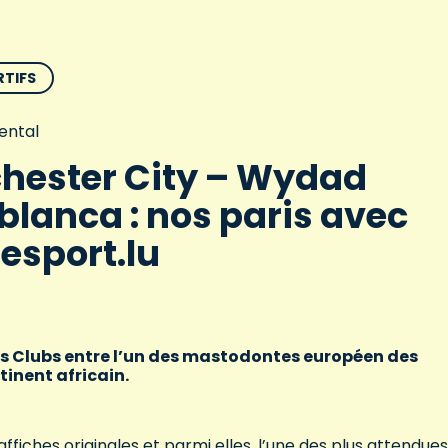
RTIFS
ental
hester City – Wydad
lanca : nos paris avec
iesport.lu
es Clubs entre l’un des mastodontes européen des
tinent africain.
fiches originales et parmi elles, l’une des plus attendues