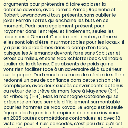
arguments pour prétendre à faire exploser la
défense adverse, avec Lamine Yamal, Raphinha et
Robert Lewandowski tous présents, sans oublier le
joker Ferran Torres qui enchaine les buts en ce
moment. Pedri sera également présent pour
rayonner dans l’entrejeu et finalement, seules les
absences d’Olmo et Casado sont à noter, même si
elles sont loin d’être insurmontables pour les locaux. Il
y a plus de problèmes dans le camp d’en face,
puisque les Allemands devront faire sans Sabitzer et
Gross au milieu, et sans Nico Schlotterbeck, véritable
taulier de la défense. Des absents de poids qui ne
vont rien faciliter face à un adversaire déjà supérieur
sur le papier. Dortmund a au moins le mérite de s’être
redonné un peu de confiance dans cette saison très
compliquée, avec deux succès convaincants obtenus
au retour de la trêve de mars face à Mayence (3-1)
et Fribourg (1-4). Mais la montagne Catalane qui se
présente en face semble difficilement surmontable
pour les hommes de Nico Kovac. Le Barça est la seule
équipe des 5 grands championnats encore invaincu
en 2025 toutes compétitions confondues, et avec 18
victoires pour 4 nuls concédés, c’est peu dire qu’il est