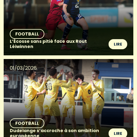
FOOTBALL
L’Écosse sans pitié face aux Rout
LIRE
Léiwinnen
01/03/2026
FOOTBALL
Dudelange s’accroche à son ambition
LIRE
européenne