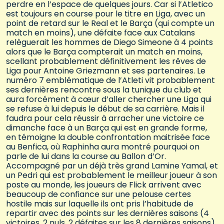
perdre en l’espace de quelques jours. Car si l’Atletico
est toujours en course pour le titre en Liga, avec un
point de retard sur le Real et le Barça (qui compte un
match en moins), une défaite face aux Catalans
relèguerait les hommes de Diego Simeone à 4 points
alors que le Barça compterait un match en moins,
scellant probablement définitivement les rêves de
Liga pour Antoine Griezmann et ses partenaires. Le
numéro 7 emblématique de l’Atleti vit probablement
ses dernières rencontre sous la tunique du club et
aura forcément à cœur d’aller chercher une Liga qui
se refuse à lui depuis le début de sa carrière. Mais il
faudra pour cela réussir à arracher une victoire ce
dimanche face à un Barça qui est en grande forme,
en témoigne la double confrontation maitrisée face
au Benfica, où Raphinha aura montré pourquoi on
parle de lui dans la course au Ballon d’Or.
Accompagné par un déjà très grand Lamine Yamal, et
un Pedri qui est probablement le meilleur joueur à son
poste au monde, les joueurs de Flick arrivent avec
beaucoup de confiance sur une pelouse certes
hostile mais sur laquelle ils ont pris l’habitude de
repartir avec des points sur les dernières saisons (4
victoires, 2 nuls, 2 défaites sur les 8 dernières saisons).