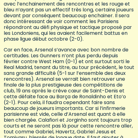
avec l’enchainement des rencontres et les rouge et
bleu n’ayant pas un effectif très long, certains joueurs
devant par conséquent beaucoup enchainer. Il sera
donc intéressant de voir comment les Parisiens
répondront au défi physique et tactique proposé par
les Londoniens, qui les avaient facilement battus en
phase ligue début octobre (2-0).
Car en face, Arsenal s’avance avec bon nombre de
certitudes. Les Gunners n’ont plus perdu depuis
février contre West Ham (0-1) et ont surtout sorti le
Real Madrid, tenant du titre, au tour précédent, le tout
sans grande difficulté (5-1 sur l’ensemble des deux
rencontres). Arsenal se verrait bien retrouver une
finale de la plus prestigieuse des compétitions de
club, 19 ans après le crève cœur de Saint-Denis et
cette défaite face au Barça de Ronaldinho et Eto’o
(2-1). Pour cela, il faudra cependant faire sans
beaucoup de joueurs importants. Car si l’infirmerie
parisienne est vide, celle d’Arsenal est quant à elle
bien chargée. Calafiori et Jorginho sont toujours trop
courts et ne seront pas là pour cette rencontre aller,
tout comme Gabriel, Havertz, Gabriel Jesus et
Tomiyasu, blessés de longue date. Il faut ajouter à