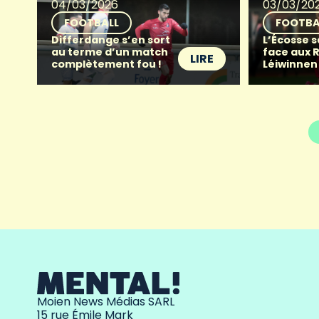
04/03/2026
03/03/20
FOOTBALL
FOOTBA
Differdange s’en sort
L’Écosse s
au terme d’un match
face aux 
LIRE
complètement fou !
Léiwinnen
Moien News Médias SARL
15 rue Émile Mark