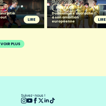
26
01/03/2026
LL
FOOTBALL
ans pitié
Dudelange s’accroche
Rout
à son ambition
LIRE
LIRE
européenne
VOIR PLUS
Suivez-nous !