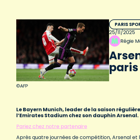
PARIS SPO
25/11/2025
Régie M
Arsen
paris
©AFP
Le Bayern Munich, leader de la saison régulièr
l’Emirates Stadium chez son dauphin Arsenal.
Pariez chez notre partenaire
Après quatre journées de compétition, Arsenal et 