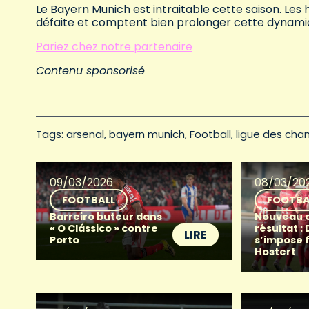
Le Bayern Munich est intraitable cette saison. L
défaite et comptent bien prolonger cette dynami
Pariez chez notre partenaire
Contenu sponsorisé
Tags: 
arsenal
bayern munich
Football
ligue des cha
09/03/2026
08/03/20
FOOTBALL
FOOTBA
Barreiro buteur dans
Nouveau 
« O Clássico » contre
résultat :
LIRE
Porto
s’impose 
Hostert