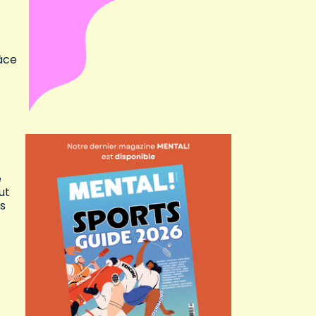
âce
e
ut
rs