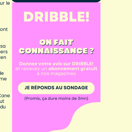
ur le
 ont
 sa
ners
 en
de
mme
 Kane
ut
ndu