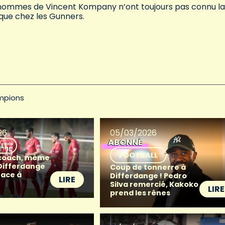
es hommes de Vincent Kompany n’ont toujours pas connu la
que chez les Gunners.
mpions
26
05/03/2026
ABONNÉ
LL
FOOTBALL
coach, même
 Differdange
Coup de tonnerre à
face à
Differdange ! Pedro
LIRE
Silva remercié, Kakoko
LIRE
prend les rênes