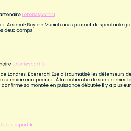
partenaire
Loteriesport.lu
er, ce Arsenal-Bayern Munich nous promet du spectacle gr
es deux camps.
enaire
Loteriesport.lu
 de Londres, Ebererchi Eze a traumatisé les défenseurs d
e semaine européenne. À la recherche de son premier b
e confirme sa montée en puissance débutée il y a plusieu
e
Loteriesport.lu