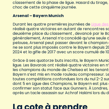
classement de la phase de ligue. Hasard du tirage,
choc de cette cinquième journée.
Arsenal – Bayern Munich
Durant les quatre premières journées de
Ligue de
réalisé quatre victoires en autant de rencontres s
deuxième place du classement , devancé par le B
généralement, Arsenal n’a concédé qu’une seule dé
pelouse, Arsenal peut passer devant le champion d
ne se sont plus imposés contre le Bayern depuis 
2024 et la gifle de 2017 avec un score cumulé de 1
Grâce à ses quatorze buts inscrits, le Bayern Mu
ligue. Les Bavarois ont réalisé quatre victoires en
les champions du monde de Chelsea et les tenants d
Bayern s’est mis en mode rouleau compresseur. Le
toutes compétitions confondues lors du nul 2-2 sur
dont 5 en Ligue des Champions, le Bayern est plus q
confirmer son statut face aux Gunners. À Londres
après un tacle assassin sur Achraf Hakimi lors du 
La cote à prendre