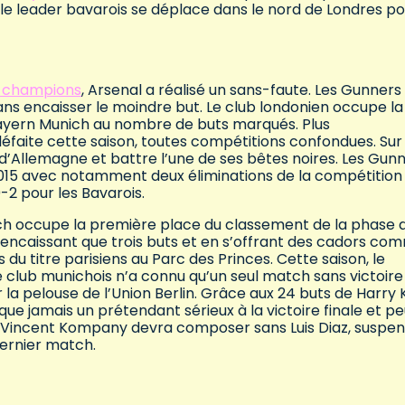
 le leader bavarois se déplace dans le nord de Londres po
s champions
, Arsenal a réalisé un sans-faute. Les Gunners
ans encaisser le moindre but. Le club londonien occupe la
ayern Munich au nombre de buts marqués. Plus
faite cette saison, toutes compétitions confondues. Sur
’Allemagne et battre l’une de ses bêtes noires. Les Gun
2015 avec notamment deux éliminations de la compétition
0-2 pour les Bavarois.
nich occupe la première place du classement de la phase 
 n’encaissant que trois buts et en s’offrant des cadors co
u titre parisiens au Parc des Princes. Cette saison, le
 club munichois n’a connu qu’un seul match sans victoire
 la pelouse de l’Union Berlin. Grâce aux 24 buts de Harry
ue jamais un prétendant sérieux à la victoire finale et pe
, Vincent Kompany devra composer sans Luis Diaz, suspe
dernier match.