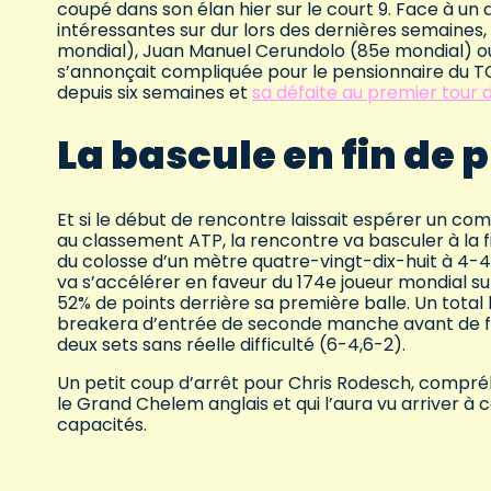
coupé dans son élan hier sur le court 9. Face à u
intéressantes sur dur lors des dernières semaines
mondial), Juan Manuel Cerundolo (85e mondial) ou 
s’annonçait compliquée pour le pensionnaire du TC T
depuis six semaines et
sa défaite au premier tour
La bascule en fin de
Et si le début de rencontre laissait espérer un com
au classement ATP, la rencontre va basculer à la f
du colosse d’un mètre quatre-vingt-dix-huit à 4-
va s’accélérer en faveur du 174e joueur mondial 
52% de points derrière sa première balle. Un total 
breakera d’entrée de seconde manche avant de fai
deux sets sans réelle difficulté (6-4,6-2).
Un petit coup d’arrêt pour Chris Rodesch, compréh
le Grand Chelem anglais et qui l’aura vu arriver à
capacités.