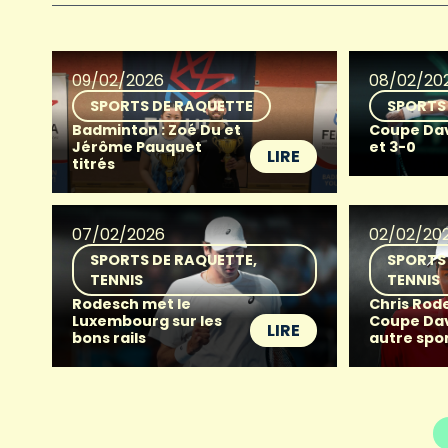
09/02/2026
08/02/20
SPORTS DE RAQUETTE
SPORTS
Badminton : Zoé Du et
Coupe Davis
Jérôme Pauquet
et 3-0
LIRE
titrés
07/02/2026
02/02/20
SPORTS DE RAQUETTE
SPORTS
TENNIS
TENNIS
Rodesch met le
Chris Rode
Luxembourg sur les
Coupe Davi
LIRE
bons rails
autre spor