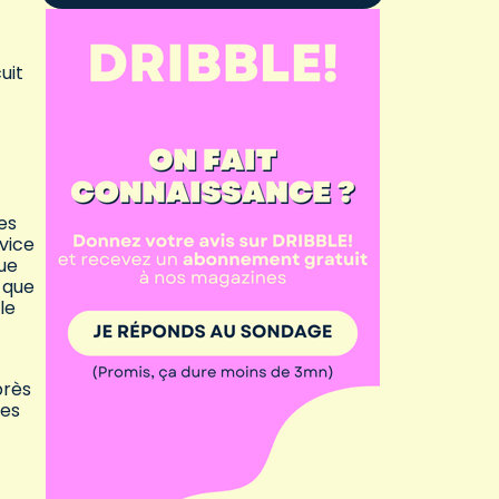
uit
es
vice
ue
 que
le
près
ses