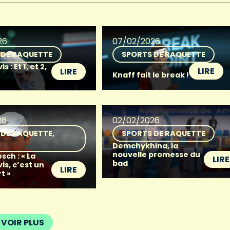
26
07/02/2026
 DE RAQUETTE
SPORTS DE RAQUETTE
 : Et 1, et 2,
LIRE
LIRE
Knaff fait le break !
26
02/02/2026
 DE RAQUETTE
SPORTS DE RAQUETTE
Demchykhina, la
nouvelle promesse du
sch : « La
LIRE
bad
s, c’est un
LIRE
t »
VOIR PLUS