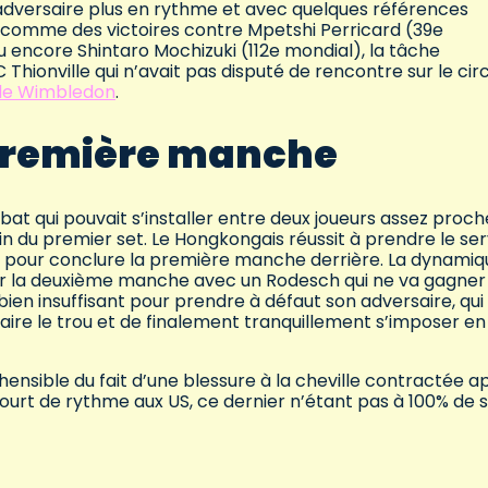
n adversaire plus en rythme et avec quelques références
, comme des victoires contre Mpetshi Perricard (39e
encore Shintaro Mochizuki (112e mondial), la tâche
hionville qui n’avait pas disputé de rencontre sur le circ
 de Wimbledon
.
 première manche
bat qui pouvait s’installer entre deux joueurs assez proch
in du premier set. Le Hongkongais réussit à prendre le ser
4 pour conclure la première manche derrière. La dynamiq
sur la deuxième manche avec un Rodesch qui ne va gagner
bien insuffisant pour prendre à défaut son adversaire, qui 
re le trou et de finalement tranquillement s’imposer en
ensible du fait d’une blessure à la cheville contractée a
 court de rythme aux US, ce dernier n’étant pas à 100% de 