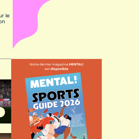
r le
don