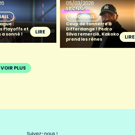
26
05/03/2026
ABONNÉ
BALL
FOOTBALL
ague :
Coup de tonnerre à
s Playoffs et
Differdange ! Pedro
LIRE
 a sonné !
Silva remercié, Kakoko
LIRE
prend les rênes
VOIR PLUS
Suivez-nous !