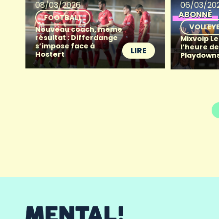
08/03/2026
06/03/20
ABONNÉ
FOOTBALL
VOLLEY
Nouveau coach, même
résultat : Differdange
Mixvoip Le
s’impose face à
l’heure de
LIRE
Hostert
Playdowns