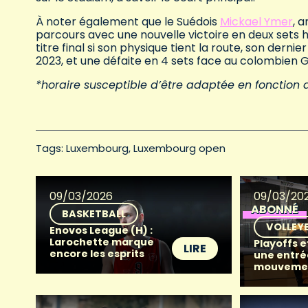
À noter également que le Suédois
Mickael Ymer
, 
parcours avec une nouvelle victoire en deux sets h
titre final si son physique tient la route, son der
2023, et une défaite en 4 sets face au colombien G
*horaire susceptible d’être adaptée en fonction d
Tags: 
Luxembourg
Luxembourg open
09/03/2026
09/03/20
ABONNÉ
BASKETBALL
VOLLEY
Enovos League (H) :
Larochette marque
Playoffs e
LIRE
encore les esprits
une entré
mouveme