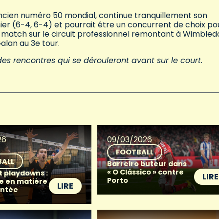
ancien numéro 50 mondial, continue tranquillement son
ier (6-4, 6-4) et pourrait être un concurrent de choix pou
nier match sur le circuit professionnel remontant à Wimble
alan au 3e tour.
es rencontres qui se dérouleront avant sur le court.
26
09/03/2026
FOOTBALL
BALL
Barreiro buteur dans
« O Clássico » contre
t playdowns :
LIRE
Porto
e en matière
LIRE
ntée