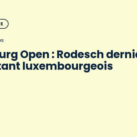
TE
es
rg Open : Rodesch derni
tant luxembourgeois