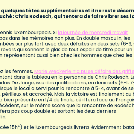
r quelques têtes supplémentaires et il ne reste désor
hé : Chris Rodesch, qui tentera de faire vibrer ses f
tennis luxembourgeois. Si
la journée de mercredi n’avait
a pas dans les mémoires non plus. En double masculin, les
mbées sur plus fort avec deux défaites en deux sets (6-3,
revers qui sonnent le glas de tout espoir de titre pour un
n représentant aussi bien chez les hommes que chez les
hez les femmes,
Marie Weckerle n’a pu se défaire des griff
tant dans le tableau en la personne de Chris Rodesch. L
ais De Jonge, issu des qualifications, en deux sets (6-1, 7
uisque le local a servi pour la rencontre à 5-4, avant de se
érilleux et accroché. Mais la victoire est finalement au 
 bien présente en 1/4 de finale, où il fera face au Françai
récédent, sur le même score que la rencontre de Rodesch
 fera pas coup double et sortant les deux derniers
in.
ncée 15h*) et le luxembourgeois livrera évidemment batai