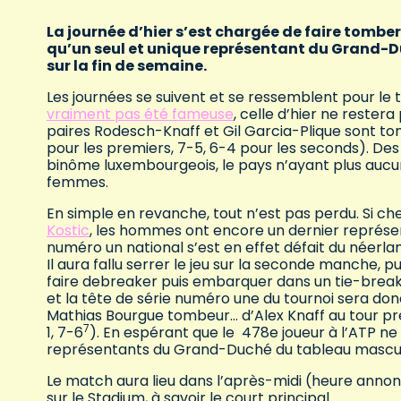
La journée d’hier s’est chargée de faire tombe
qu’un seul et unique représentant du Grand-Duc
sur la fin de semaine.
Les journées se suivent et se ressemblent pour le 
vraiment pas été fameuse
, celle d’hier ne rester
paires Rodesch-Knaff et Gil Garcia-Plique sont to
pour les premiers, 7-5, 6-4 pour les seconds). Des 
binôme luxembourgeois, le pays n’ayant plus aucu
femmes.
En simple en revanche, tout n’est pas perdu. Si c
Kostic
, les hommes ont encore un dernier représen
numéro un national s’est en effet défait du néerland
Il aura fallu serrer le jeu sur la seconde manche, p
faire debreaker puis embarquer dans un tie-break p
et la tête de série numéro une du tournoi sera donc
Mathias Bourgue tombeur… d’Alex Knaff au tour p
7
1, 7-6
). En espérant que le 478e joueur à l’ATP ne
représentants du Grand-Duché du tableau mascul
Le match aura lieu dans l’après-midi (heure anno
sur le Stadium, à savoir le court principal.