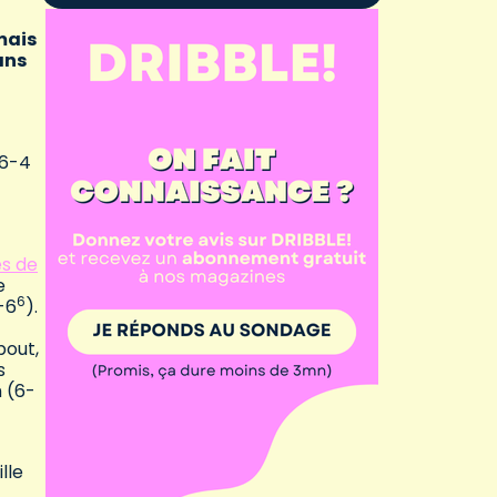
mais
ans
 6-4
es de
e
6
-6
).
bout,
s
 (6-
lle