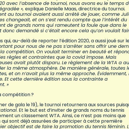
0 avec l’absence de tournoi, nous avons eu le temps 
 dégradée »,
explique Danielle Maas, directrice du tournoi
.
nt au tournoi avaient aussi arrêté de jouer, comme Jul
ses changeait, et on s’est rendu compte que l’intérêt du
utant de grands noms qui rameutent la foule que dans le
 donc demandé si c’était encore cela qu’on voulait fair
ui, au-delà de reporter l’édition 2020, a aussi joué sur l
mportant pour nous de ne pas s’arrêter sans offrir une dern
la compétition. On voulait terminer en beauté et répon
es règles et contraintes que la covid impose. Mais
ueuses avait plutôt disparu. Le règlement de la WTA a au
rder la même atmosphère. De manière générale, toutes l
ntes, et on n’avait plus la même approche. Évidemment, 
re. Et cette dernière édition sous la contrainte a
t. »
la compétition ?
er de gala le 19), le tournoi retournera aux sources puisq
tational
. Et le but est d’inviter de grands noms du tennis
lement un classement WTA. Ainsi, ce n’est pas moins que
 qui sont déjà assurées de participer à cette première
er objectif est de faire la promotion du tennis féminin. 