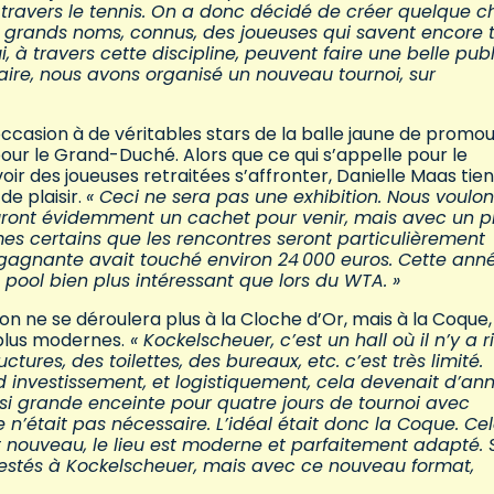
travers le tennis. On a donc décidé de créer quelque c
s grands noms, connus, des joueuses qui savent encore 
, à travers cette discipline, peuvent faire une belle publ
ire, nous avons organisé un nouveau tournoi, sur
occasion à de véritables stars de la balle jaune de promou
pour le Grand-Duché. Alors que ce qui s’appelle pour le
r des joueuses retraitées s’affronter, Danielle Maas tien
de plaisir.
« Ceci ne sera pas une exhibition. Nous voulon
uront évidemment un cachet pour venir, mais avec un pr
es certains que les rencontres seront particulièrement
la gagnante avait touché environ 24
000 euros. Cette anné
pool bien plus intéressant que lors du WTA. »
tion ne se déroulera plus à la Cloche d’Or, mais à la Coque,
plus modernes.
« Kockelscheuer, c’est un hall où il n’y a r
tures, des toilettes, des bureaux, etc. c’est très limité.
d investissement, et logistiquement, cela devenait d’an
 si grande enceinte pour quatre jours de tournoi avec
’était pas nécessaire. L’idéal était donc la Coque. Ce
 nouveau, le lieu est moderne et parfaitement adapté. S
restés à Kockelscheuer, mais avec ce nouveau format,