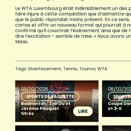
Le WTA Luxembourg était indéniablement un des pl
faire injure à cette compétition que d’admettre qu
que le public répondait moins présent. En ce sens, 
cartes et offrir un nouveau format qui pourrait à n
confirmé qu’il couvrirait l’événement ainsi que d
dire l’excitation – semble de mise.
« Nous avons u
Maas.
Tags: 
Divertissement
Tennis
Tournoi
WTA
09/02/2026
08/02/20
SPORTS DE RAQUETTE
SPORTS
Badminton : Zoé Du et
Coupe Davis
Jérôme Pauquet
et 3-0
LIRE
titrés