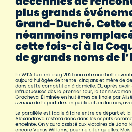
décennies de rencon
plus grands événeme
Grand-Duché. Cette 
néanmoins remplacé
cette fois-ci à la Coq
de grands noms de l’h
Le WTA Luxembourg 2021 aura été une belle aventu
aujourd’hui âgée de trente-cinq ans et mère de deu
dans cette compétition à domicile. Et, après avoir
infructueuses dès le premier tour, la tenniswoman 
Gracheva. Éliminée en huitièmes de finale par Alizé
ovation
de la part de son public, et, en larmes, avai
Le parallèle est facile à faire entre ce départ et l
Alexandrova restera donc dans les esprits comme l
enceinte. On y aura assisté aux victoires de Jana N
encore Venus Williams, pour ne citer qu’elles. Mais 