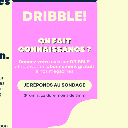
es
n.
ion
res
ra
g
 son