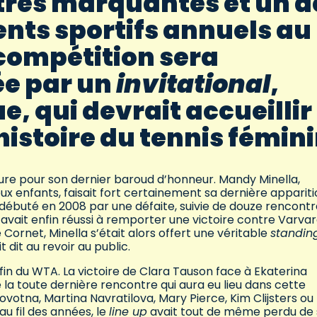
tres marquantes et un d
nts sportifs annuels au
compétition sera
e par un
invitational
,
ue, qui devrait accueillir
istoire du tennis fémini
re pour son dernier baroud d’honneur. Mandy Minella,
x enfants, faisait fort certainement sa dernière apparit
 débuté en 2008 par une défaite, suivie de douze rencont
avait enfin réussi à remporter une victoire contre Varva
 Cornet, Minella s’était alors offert une véritable
standin
t dit au revoir au public.
a fin du WTA. La victoire de Clara Tauson face à Ekaterina
a toute dernière rencontre qui aura eu lieu dans cette
ovotna, Martina Navratilova, Mary Pierce, Kim Clijsters ou
au fil des années, le
line up
avait tout de même perdu de