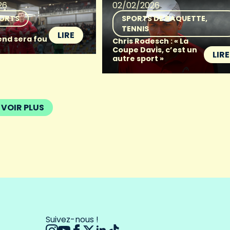
26
02/02/2026
ORTS
SPORTS DE RAQUETTE
TENNIS
LIRE
nd sera fou
Chris Rodesch : « La
Coupe Davis, c’est un
LIRE
autre sport »
VOIR PLUS
Suivez-nous !