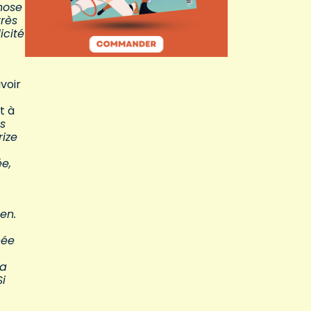
hose
très
icité
voir
t à
s
ize
e,
ien.
née
la
i