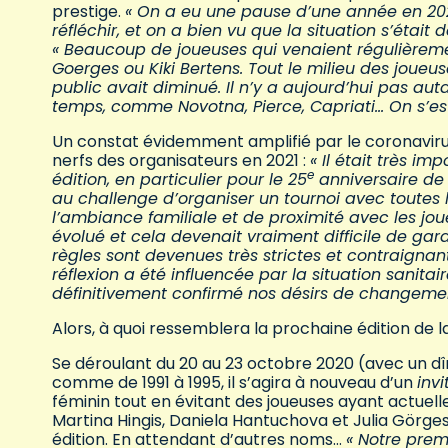
prestige.
« On a eu une pause d’une année en 202
réfléchir, et on a bien vu que la situation s’était
« Beaucoup de joueuses qui venaient régulièreme
Goerges ou Kiki Bertens. Tout le milieu des joueu
public avait diminué. Il n’y a aujourd’hui pas a
temps, comme Novotna, Pierce, Capriati… On s’est
Un constat évidemment amplifié par le coronavirus q
nerfs des organisateurs en 2021 :
« Il était très i
e
édition, en particulier pour le 25
anniversaire de 
au challenge d’organiser un tournoi avec toutes l
l’ambiance familiale et de proximité avec les jo
évolué et cela devenait vraiment difficile de ga
règles sont devenues très strictes et contraigna
réflexion a été influencée par la situation sanitai
définitivement confirmé nos désirs de changemen
Alors, à quoi ressemblera la prochaine édition de 
Se déroulant du 20 au 23 octobre 2020 (avec un dîn
comme de 1991 à 1995, il s’agira à nouveau d’un
invi
féminin tout en évitant des joueuses ayant actuel
Martina Hingis, Daniela Hantuchova et Julia Görges
édition. En attendant d’autres noms…
« Notre premi