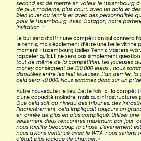
second est de mettre en valeur le Luxembourg à 
de plus moderne, plus court, avec un gala et de
bien jouer au tennis et avec des personnalités qui
pour le Luxembourg. Avec Octagon, notre partena
invitation. »
Le but sera d’offrir une compétition qui donnera l’
le tennis, mais également d’être une belle vitrine 
moment « Luxembourg Ladies Tennis Masters »va voi
rappeler qu’ici, il ne sera pas simplement question 
tout de même de la compétition. Les joueuses a
money conséquent de 100
000 euros ; nous somm
disputées entre les huit joueuses. L’an dernier, 
cela sera 40
000. Nous sommes donc sur un prize 
Autre nouveauté : le lieu. Cette fois-ci, la compéti
d’une capacité moindre, mais aux infrastructures 
Que cela soit au niveau des tribunes, des infrastruc
Financièrement, cela impliquait toujours un gran
en année de plus en plus compliqué. Utiliser une
seulement deux rencontres maximum par jour, ce n
nous facilite beaucoup la chose. L’événement est
nous avions continué avec le WTA, nous serions 
c’était plus logique de changer.
»