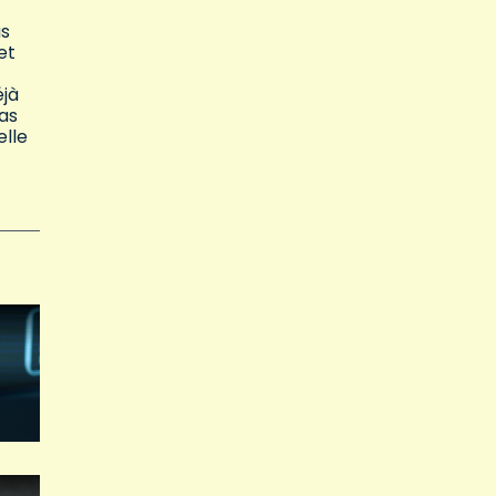
as
et
éjà
as
elle