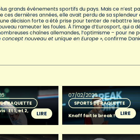
us grands événements sportifs du pays. Mais ce n’est p
e ces dernières années, elle avait perdu de sa splendeur 
une décision forte a été prise pour tenter de rebattre les
ouveau rameuter les foules. À l’image d’Eurosport, qui a d
e nombreuses chaînes allemandes, l’optimisme – pour ne p
n concept nouveau et unique en Europe »
, confirme Dani
26
07/02/2026
 DE RAQUETTE
SPORTS DE RAQUETTE
 : Et 1, et 2,
LIRE
LIRE
Knaff fait le break !