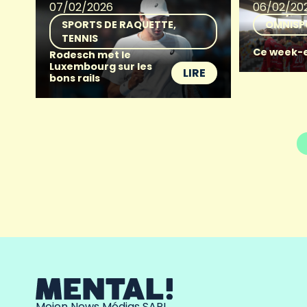
07/02/2026
06/02/20
SPORTS DE RAQUETTE
OMNISP
TENNIS
Ce week-e
Rodesch met le
Luxembourg sur les
LIRE
bons rails
Moien News Médias SARL