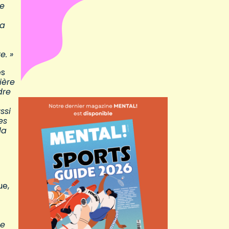
de
ia
e. »
es
ière
dre
ssi
es
la
ue,
Le