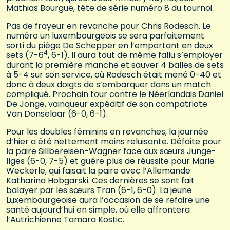
Mathias Bourgue, tête de série numéro 8 du tournoi.
Pas de frayeur en revanche pour Chris Rodesch. Le
numéro un luxembourgeois se sera parfaitement
sorti du piège De Schepper en l’emportant en deux
4
sets (7-6
, 6-1). Il aura tout de même fallu s’employer
durant la première manche et sauver 4 balles de sets
à 5-4 sur son service, où Rodesch était mené 0-40 et
donc à deux doigts de s’embarquer dans un match
compliqué. Prochain tour contre le Néerlandais Daniel
De Jonge, vainqueur expéditif de son compatriote
Van Donselaar (6-0, 6-1).
Pour les doubles féminins en revanches, la journée
d’hier a été nettement moins reluisante. Défaite pour
la paire Sillbereisen-Wagner face aux sœurs Junge-
Ilges (6-0, 7-5) et guère plus de réussite pour Marie
Weckerle, qui faisait la paire avec l’Allemande
Katharina Hobgarski. Ces dernières se sont fait
balayer par les sœurs Tran (6-1, 6-0). La jeune
Luxembourgeoise aura l’occasion de se refaire une
santé aujourd’hui en simple, où elle affrontera
l’Autrichienne Tamara Kostic.