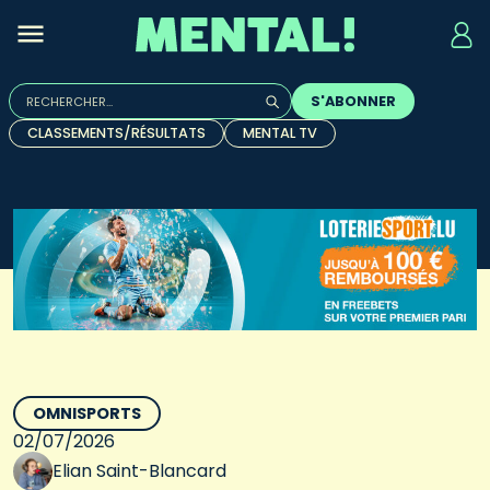
Rechercher :
S'ABONNER
Quand les résultats de l'auto-complétion sont disponibles, u
CLASSEMENTS/RÉSULTATS
MENTAL TV
OMNISPORTS
02/07/2026
Elian Saint-Blancard