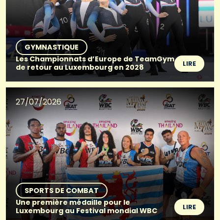
GYMNASTIQUE
Les Championnats d’Europe de TeamGym
LIRE
de retour au Luxembourg en 2028
27/07/2026
SPORTS DE COMBAT
Une première médaille pour le
LIRE
Luxembourg au Festival mondial WBC