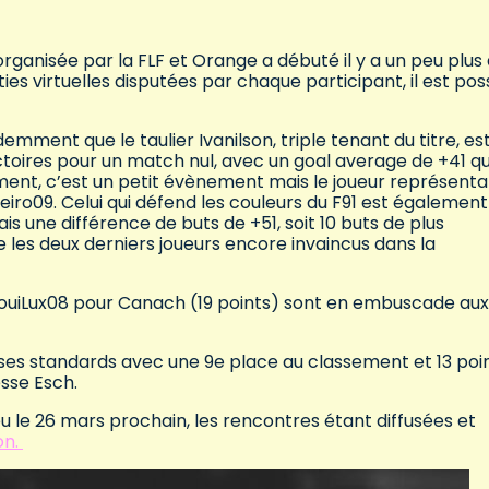
rganisée par la FLF et Orange a débuté il y a un peu plus 
ies virtuelles disputées par chaque participant, il est pos
emment que le taulier Ivanilson, triple tenant du titre, es
ictoires pour un match nul, avec un goal average de +41 qu
ement, c’est un petit évènement mais le joueur représent
o09. Celui qui défend les couleurs du F91 est également
is une différence de buts de +51, soit 10 buts de plus
e les deux derniers joueurs encore invaincus dans la
t LouiLux08 pour Canach (19 points) sont en embuscade aux
ses standards avec une 9e place au classement et 13 poi
esse Esch.
eu le 26 mars prochain, les rencontres étant diffusées et
on.