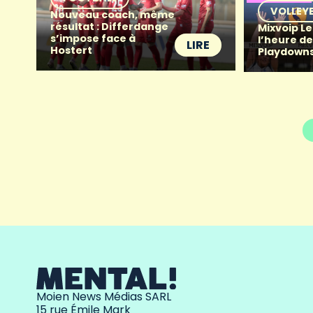
VOLLEY
Nouveau coach, même
résultat : Differdange
Mixvoip Le
s’impose face à
l’heure de
LIRE
Hostert
Playdowns
Moien News Médias SARL
15 rue Émile Mark