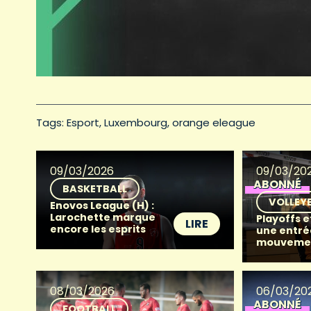
Tags: 
Esport
Luxembourg
orange eleague
09/03/2026
09/03/20
ABONNÉ
BASKETBALL
VOLLEY
Enovos League (H) :
Larochette marque
Playoffs e
LIRE
encore les esprits
une entré
mouveme
08/03/2026
06/03/20
ABONNÉ
FOOTBALL