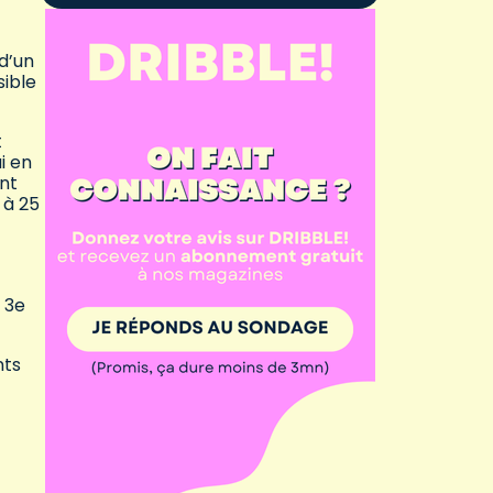
d’un
sible
t
i en
ant
 à 25
 3e
nts