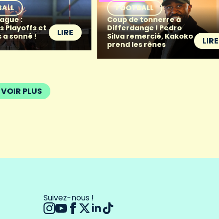
BALL
FOOTBALL
ague :
Coup de tonnerre à
s Playoffs et
Differdange ! Pedro
LIRE
 a sonné !
Silva remercié, Kakoko
LIRE
prend les rênes
VOIR PLUS
Suivez-nous !