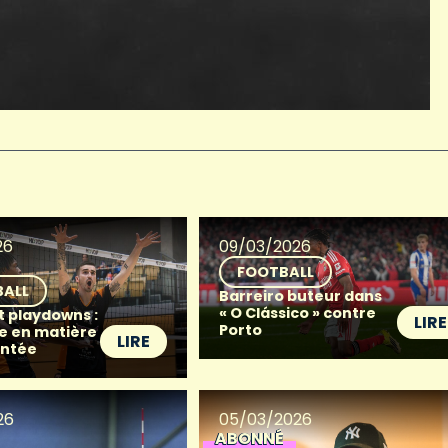
26
09/03/2026
FOOTBALL
BALL
Barreiro buteur dans
« O Clássico » contre
t playdowns :
LIRE
Porto
e en matière
LIRE
ntée
26
05/03/2026
ABONNÉ