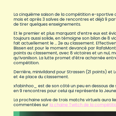
La cinquième saison de la compétition e-sportive o
mois et après 3 salves de rencontres et déjà 9 part
de tirer quelques enseignements.
Et le premier et plus marquant d’entre eux est évid
toujours aussi solide, en témoigne son bilan de 8 v
fait actuellement le … 2e au classement. Effectiv
Bissen est pour le moment devancé par RafaMonteir
points au classement, avec 8 victoires et un nul, ma
qu’Ivanilson. La lutte promet d’être acharnée entr
compétition.
Derrière, minivildand pour Strassen (21 points) e
et 4e place du classement.
xfabinhoo_ est de son côté un peu en dessous de 
en 9 rencontres pour celui qui représente la Jeun
La prochaine salve de trois matchs virtuels aura li
commentées sur
la chaine Twitch de la compétiti