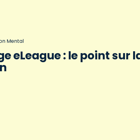
on Mental
e eLeague : le point sur l
on