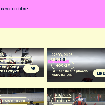
 nos articles !
26
22/03/2026
ABONNÉ
NIQUÉS
HOCKEY
HOCKEY
 Hong Kong
LIRE
ions rouges
Le Tornado, épisode
LIRE
deux validé
6
03/11/2025
Y
OMNISPORTS
HOCKEY