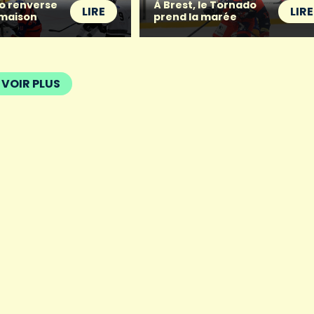
o renverse
À Brest, le Tornado
LIRE
LIRE
 maison
prend la marée
VOIR PLUS