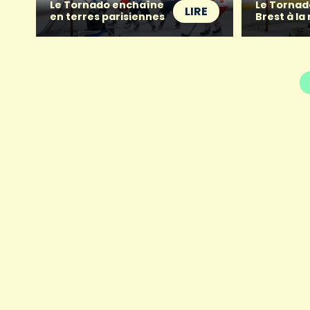
Le Tornado enchaîne
Le Tornad
LIRE
en terres parisiennes
Brest à la