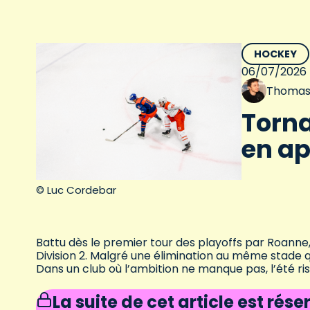
HOCKEY
06/07/2026
Thomas
Torna
en a
© Luc Cordebar
Battu dès le premier tour des playoffs par Roann
Division 2. Malgré une élimination au même stade q
Dans un club où l’ambition ne manque pas, l’été r
La suite de cet article est rés