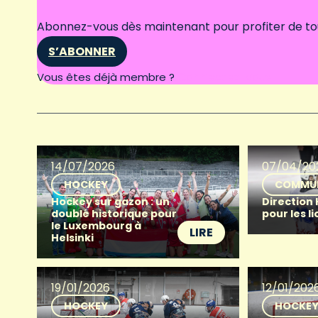
Abonnez-vous dès maintenant pour profiter de tous
S’ABONNER
Connectez-vous
Vous êtes déjà membre ?
14/07/2026
07/04/20
HOCKEY
COMMU
Hockey sur gazon : un
Direction
doublé historique pour
pour les l
le Luxembourg à
LIRE
Helsinki
19/01/2026
12/01/202
HOCKEY
HOCKE