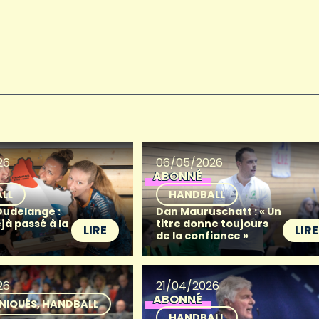
26
06/05/2026
ABONNÉ
LL
HANDBALL
Dudelange :
Dan Mauruschatt : « Un
éjà passé à la
titre donne toujours
LIRE
LIRE
de la confiance »
26
21/04/2026
ABONNÉ
NIQUÉS
HANDBALL
HANDBALL