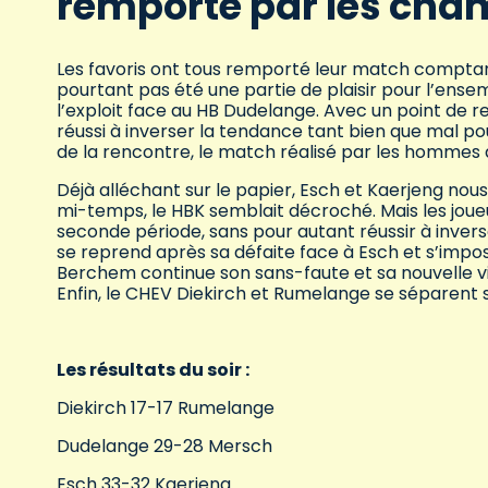
remporté par les cham
Les favoris ont tous remporté leur match comptant
pourtant pas été une partie de plaisir pour l’ense
l’exploit face au HB Dudelange. Avec un point de 
réussi à inverser la tendance tant bien que mal 
de la rencontre, le match réalisé par les hommes de
Déjà alléchant sur le papier, Esch et Kaerjeng nous
mi-temps, le HBK semblait décroché. Mais les joue
seconde période, sans pour autant réussir à inverse
se reprend après sa défaite face à Esch et s’impos
Berchem continue son sans-faute et sa nouvelle vic
Enfin, le CHEV Diekirch et Rumelange se séparent
Les résultats du soir :
Diekirch 17-17 Rumelange
Dudelange 29-28 Mersch
Esch 33-32 Kaerjeng