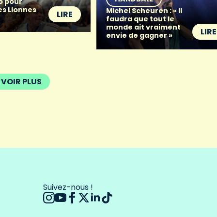
o pour
es Lionnes
Michel Scheuren : « Il
LIRE
faudra que tout le
monde ait vraiment
LIRE
envie de gagner »
VOIR PLUS
Suivez-nous !