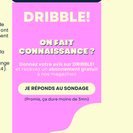
de
 ont
ment
.
la
dange
4).