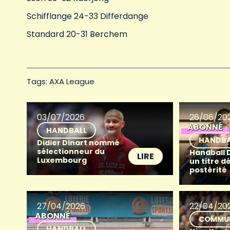
Schifflange 24-33 Differdange
Standard 20-31 Berchem
Tags: 
AXA League
03/07/2026
26/06/20
ABONNÉ
HANDBALL
HANDBA
Didier Dinart nommé
sélectionneur du
Handball 
LIRE
Luxembourg
un titre d
postérité
27/04/2026
22/04/20
ABONNÉ
COMMU
HANDBALL