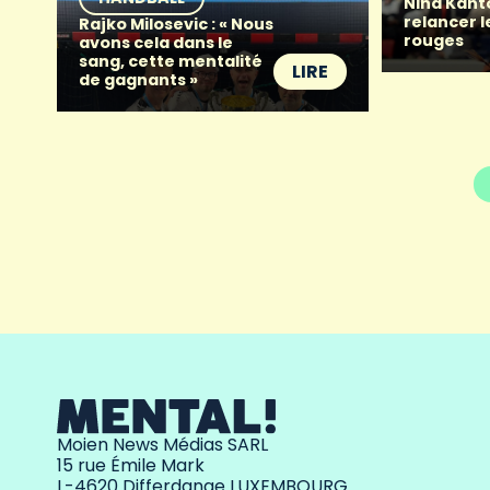
Nina Kant
relancer l
Rajko Milosevic : « Nous
rouges
avons cela dans le
sang, cette mentalité
LIRE
de gagnants »
Moien News Médias SARL
15 rue Émile Mark
L-4620 Differdange LUXEMBOURG