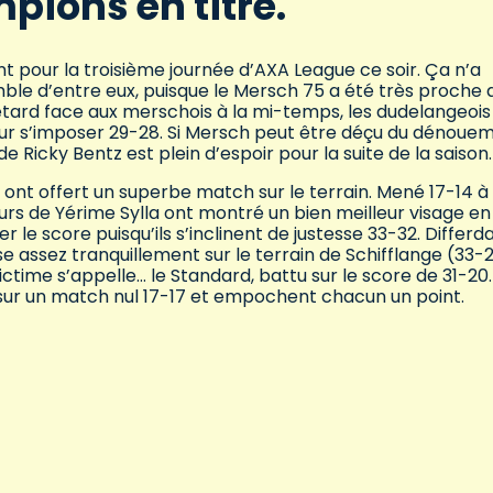
pions en titre.
 pour la troisième journée d’AXA League ce soir. Ça n’a
mble d’entre eux, puisque le Mersch 75 a été très proche 
retard face aux merschois à la mi-temps, les dudelangeois
pour s’imposer 29-28. Si Mersch peut être déçu du dénoue
 Ricky Bentz est plein d’espoir pour la suite de la saison
 ont offert un superbe match sur le terrain. Mené 17-14 à 
urs de Yérime Sylla ont montré un bien meilleur visage en
r le score puisqu’ils s’inclinent de justesse 33-32. Differ
e assez tranquillement sur le terrain de Schifflange (33-2
time s’appelle… le Standard, battu sur le score de 31-20.
 sur un match nul 17-17 et empochent chacun un point.