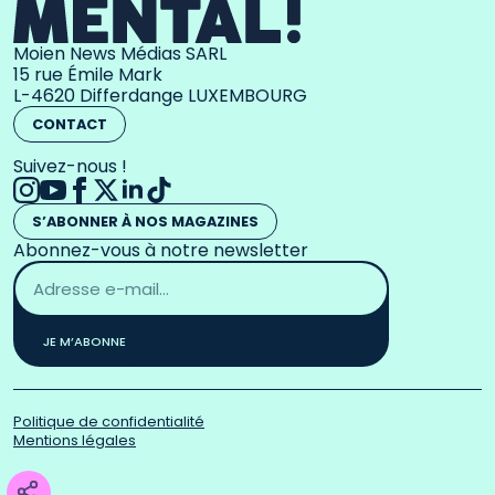
Moien News Médias SARL
15 rue Émile Mark
L-4620 Differdange LUXEMBOURG
CONTACT
Suivez-nous !
S’ABONNER À NOS MAGAZINES
Abonnez-vous à notre newsletter
Adresse
email
*
JE M’ABONNE
Politique de confidentialité
Mentions légales