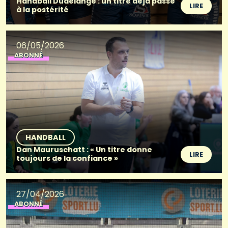
Handball Dudelange : un titre déjà passé
LIRE
à la postérité
06/05/2026
ABONNÉ
HANDBALL
Dan Mauruschatt : « Un titre donne
LIRE
toujours de la confiance »
27/04/2026
ABONNÉ