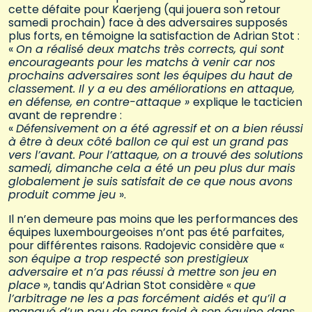
cette défaite pour Kaerjeng (qui jouera son retour
samedi prochain) face à des adversaires supposés
plus forts, en témoigne la satisfaction de Adrian Stot :
«
On a réalisé deux matchs très corrects, qui sont
encourageants pour les matchs à venir car nos
prochains adversaires sont les équipes du haut de
classement. Il y a eu des améliorations en attaque,
en défense, en contre-attaque »
explique le tacticien
avant de reprendre :
«
Défensivement on a été agressif et on a bien réussi
à être à deux côté ballon ce qui est un grand pas
vers l’avant. Pour l’attaque, on a trouvé des solutions
samedi, dimanche cela a été un peu plus dur mais
globalement je suis satisfait de ce que nous avons
produit comme jeu
».
Il n’en demeure pas moins que les performances des
équipes luxembourgeoises n’ont pas été parfaites,
pour différentes raisons. Radojevic considère que «
son équipe a trop respecté son prestigieux
adversaire et n’a pas réussi à mettre son jeu en
place
», tandis qu’Adrian Stot considère «
que
l’arbitrage ne les a pas forcément aidés et qu’il a
manqué d’un peu de sang froid à son équipe dans