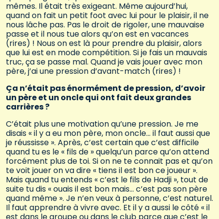
mêmes. Il était très exigeant. Même aujourd’hui,
quand on fait un petit foot avec lui pour le plaisir, il ne
nous lâche pas. Pas le droit de rigoler, une mauvaise
passe et il nous tue alors qu’on est en vacances
(rires) ! Nous on est là pour prendre du plaisir, alors
que lui est en mode compétition. Si je fais un mauvais
truc, ça se passe mal. Quand je vais jouer avec mon
père, j’ai une pression d’avant-match (rires) !
Ça n’était pas énormément de pression, d’avoir
un père et un oncle qui ont fait deux grandes
carrières ?
C’était plus une motivation qu’une pression. Je me
disais « il y a eu mon père, mon oncle… il faut aussi que
je réussisse ». Après, c’est certain que c’est difficile
quand tu es le « fils de » quelqu’un parce qu’on attend
forcément plus de toi. Si on ne te connait pas et qu’on
te voit jouer on va dire « tiens il est bon ce joueur ».
Mais quand tu entends « c’est le fils de Hadji », tout de
suite tu dis « ouais il est bon mais… c’est pas son père
quand même ». Je n’en veux à personne, c’est naturel.
Il faut apprendre à vivre avec. Et il y a aussi le côté « il
est dans le groupe ou dans le club parce que c’est le