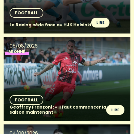
FOOTBALL
LIRE
Le Racing cède face au HJK Helsinki
05/08/2026
ABONNÉ
FOOTBALL
Geoffrey Franzoni : « Il faut commencer la
LIRE
saison maintenant »
04/08/2026