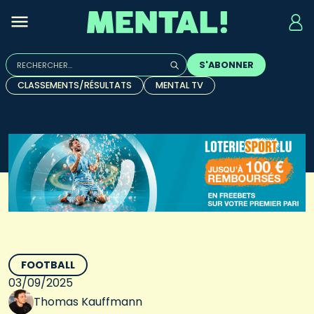
Rechercher :
S'ABONNER
Quand les résultats de l'auto-complétion sont disponibles, u
CLASSEMENTS/RÉSULTATS
MENTAL TV
FOOTBALL
03/09/2025
Thomas Kauffmann