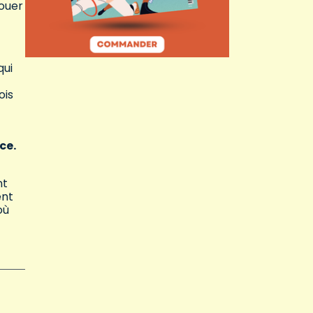
jouer
qui
ois
ce.
nt
ent
où