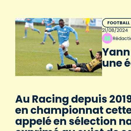
FOOTBALL
21/08/2024
Rédacti
Yann
une é
Au Racing depuis 201
en championnat cett
appelé en sélection na