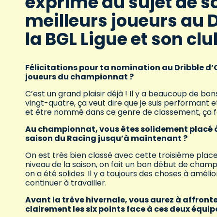
exprimé au sujet de s
meilleurs joueurs au D
la BGL Ligue et son clu
Félicitations pour ta nomination au Dribble d’O
joueurs du championnat ?
C’est un grand plaisir déjà ! Il y a beaucoup de 
vingt-quatre, ça veut dire que je suis performant et qu
et être nommé dans ce genre de classement, ça fai
Au championnat, vous êtes solidement placé à l
saison du Racing jusqu’à maintenant ?
On est très bien classé avec cette troisième place,
niveau de la saison, on fait un bon début de champi
on a été solides. Il y a toujours des choses à amélior
continuer à travailler.
Avant la trêve hivernale, vous aurez à affronter,
clairement les six points face à ces deux équip