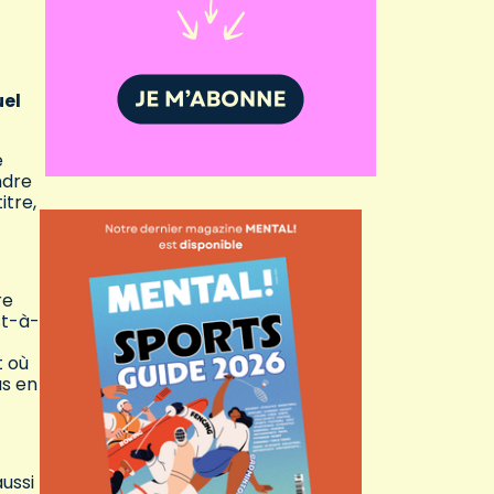
uel
e
ndre
itre,
re
st-à-
t où
us en
ussi