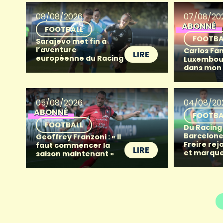
08/08/2026
07/08/20
ABONNÉ
FOOTBALL
FOOTBA
Sarajevo met fin à
l’aventure
Carlos Fan
LIRE
européenne du Racing
Luxembour
dans mon
05/08/2026
04/08/20
ABONNÉ
FOOTBA
FOOTBALL
Du Racing
Barcelone 
Geoffrey Franzoni : « Il
Freire rej
faut commencer la
LIRE
et marque
saison maintenant »