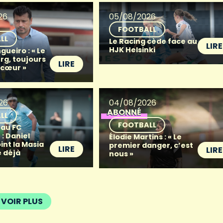
26
05/08/2026
FOOTBALL
LL
Le Racing cède face au
LIRE
HJK Helsinki
gueiro : « Le
g, toujours
LIRE
 cœur »
26
04/08/2026
ABONNÉ
LL
FOOTBALL
 au FC
: Daniel
Élodie Martins : « Le
oint la Masia
premier danger, c’est
LIRE
LIRE
 déjà
nous »
VOIR PLUS