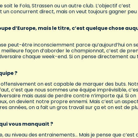
soit le Fola, Strassen ou un autre club. L’objectif c’est
st un concurrent direct, mais on veut toujours gagner peu
oupe d’Europe, mais le titre, c’est quelque chose auq
nse peut-être inconsciemment parce qu’aujourd’hui on s
la meilleure façon d’aborder le championnat, c’est de pre
dversaire chaque week-end. Si on pense directement au t
équipe ?
t, offensivement on est capable de marquer des buts. Not
défaut, c’est que nous sommes une équipe imprévisible, c’e
versaire mais aussi de perdre contre n’importe qui. Si on
reux, on devient notre propre ennemi. Mais c’est un aspec
s années, on a fait un gros travail sur ça et on est de pl
 qui vous manquait ?
e, au niveau des entrainements… Mais je pense que c’est a