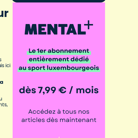
ur
s
s ici
la
u
nts,