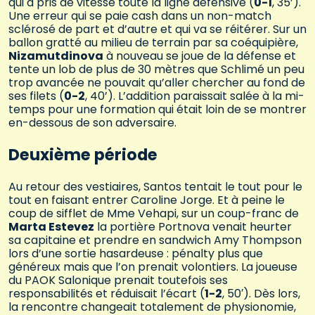
qui a pris de vitesse toute la ligne défensive (
0-1
, 35’).
Une erreur qui se paie cash dans un non-match
sclérosé de part et d’autre et qui va se réitérer. Sur un
ballon gratté au milieu de terrain par sa coéquipière,
Nizamutdinova
à nouveau se joue de la défense et
tente un lob de plus de 30 mètres que Schlimé un peu
trop avancée ne pouvait qu’aller chercher au fond de
ses filets (
0-2
, 40’). L’addition paraissait salée à la mi-
temps pour une formation qui était loin de se montrer
en-dessous de son adversaire.
Deuxième période
Au retour des vestiaires, Santos tentait le tout pour le
tout en faisant entrer Caroline Jorge. Et à peine le
coup de sifflet de Mme Vehapi, sur un coup-franc de
Marta Estevez
la portière Portnova venait heurter
sa capitaine et prendre en sandwich Amy Thompson
lors d’une sortie hasardeuse : pénalty plus que
généreux mais que l’on prenait volontiers. La joueuse
du PAOK Salonique prenait toutefois ses
responsabilités et réduisait l’écart (
1-2
, 50′). Dès lors,
la rencontre changeait totalement de physionomie,