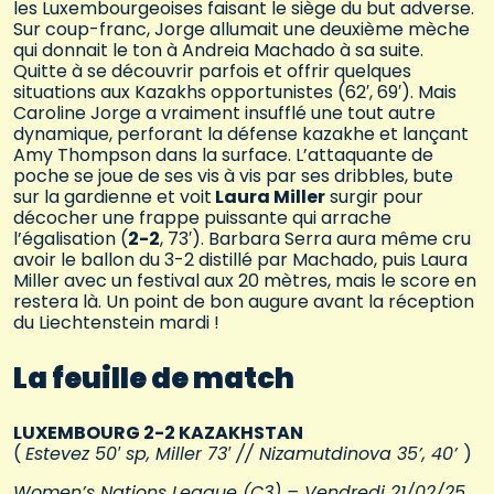
les Luxembourgeoises faisant le siège du but adverse.
Sur coup-franc, Jorge allumait une deuxième mèche
qui donnait le ton à Andreia Machado à sa suite.
Quitte à se découvrir parfois et offrir quelques
situations aux Kazakhs opportunistes (62′, 69′). Mais
Caroline Jorge a vraiment insufflé une tout autre
dynamique, perforant la défense kazakhe et lançant
Amy Thompson dans la surface. L’attaquante de
poche se joue de ses vis à vis par ses dribbles, bute
sur la gardienne et voit
Laura Miller
surgir pour
décocher une frappe puissante qui arrache
l’égalisation (
2-2
, 73′). Barbara Serra aura même cru
avoir le ballon du 3-2 distillé par Machado, puis Laura
Miller avec un festival aux 20 mètres, mais le score en
restera là. Un point de bon augure avant la réception
du Liechtenstein mardi !
La feuille de match
LUXEMBOURG 2-2 KAZAKHSTAN
(
Estevez 50′ sp, Miller 73′ // Nizamutdinova 35’, 40’
)
Women’s Nations League (C3) – Vendredi 21/02/25