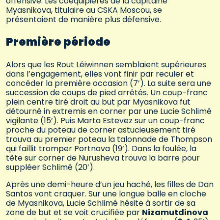
offensive. Les coéquipières de la capitaine
Myasnikova, titulaire au CSKA Moscou, se
présentaient de manière plus défensive.
Première période
Alors que les Rout Léiwinnen semblaient supérieures
dans l’engagement, elles vont finir par reculer et
concéder la première occasion (7’). La suite sera une
succession de coups de pied arrêtés. Un coup-franc
plein centre tiré droit au but par Myasnikova fut
détourné in extremis en corner par une Lucie Schlimé
vigilante (15’). Puis Marta Estevez sur un coup-franc
proche du poteau de corner astucieusement tiré
trouva au premier poteau la talonnade de Thompson
qui faillit tromper Portnova (19’). Dans la foulée, la
tête sur corner de Nurusheva trouva la barre pour
suppléer Schlimé (20’).
Après une demi-heure d’un jeu haché, les filles de Dan
Santos vont craquer. Sur une longue balle en cloche
de Myasnikova, Lucie Schlimé hésite à sortir de sa
zone de but et se voit crucifiée par
Nizamutdinova