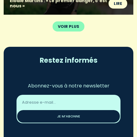
Élodie Martins : « Le premier danger, c’est
LIRE
nous »
VOIR PLUS
Restez informés
Abonnez-vous à notre newsletter
Adresse
email
*
JE M’ABONNE