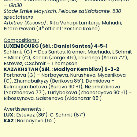
– 19h30
Stade Emile Mayrisch. Pelouse satisfaisante. 530
spectateurs
Arbitres (Kosovo) :
Rita Vehapi, Lumturije Muhadri,
e
Fitore Govori (4
officiel : Festina Koxha)
Compositions :
LUXEMBOURG (Sél. : Daniel Santos) 4-5-1
Schlimé (G) – Dos Santos, Kremer, Machado, L.Schmit
– Miller (C), Kocan (Jorge 46′), Lourenço (Serra 72′),
Estevez, C.Schmit – Thompson
KAZAKHSTAN (Sél. : Madiyar Kembilov) 5-3-2
Portnova (G) – Norbayeva, Nurusheva, Myasnikova
(C), Zhumabaikyzy (Berikova 85′), Demidova –
Kulmagambetova (Burova 90’+1), Nizamutdinova
(Yerzhanova 77′), Turlybekova (Zhanatayeva 90’+1) –
Bibossynova, Gaistenova (Aldanazar 85′)
Avertissements :
LUX :
Estevez (36’), C. Schmit (87′)
KAZ :
Norbayeva (62′)