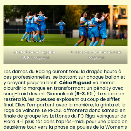
Marta Estevez égalise
Et inscrit un doublé ! ©Jules
©Jules Regrenil
Regrenil
Les dames du Racing auront tenu la dragée haute à
ces professionnelles, se battant sur chaque ballon et
y croyant jusqu’au bout.
Célia Rigaud
va même
alourdir la marque en transformant un pénalty avec
sang-froid devant Giannakouli (
5-3
, 101′). Le score en
restera là, les joueuses explosent au coup de sifflet
final. Elles l’emportent avec la manière, la grinta et la
rage de vaincre. Le RFCUL affrontera donc samedi en
finale de groupe les Lettones du FC Riga, vainqueur de
Flora 4-1 plus tôt dans l’après-midi, pour une place en
deuxième tour vers la phase de poules de la Women’s