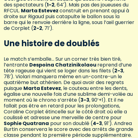
des spectateurs (
1-2
, 64′). Mais pas des joueuses du
RFCUL.
Marta Estevez
construit en prenant appui à
droite sur Rigaud puis catapulte le ballon sous la
barre qui le renvoie derrière la ligne, sous l’œil guerrier
de Corplet (
2-2
, 71′).
Une histoire de doublés
Le match s’emballe… Sur un corner très bien tiré,
l’entrante
Despoina Chatzinikolaou
reprend d’une
tête rageuse qui vient se loger dans les filets (
2-3
,
78′). Violari manquera même en un-contre-un le
quatrième but athénien. De quoi avoir des regrets
puisque
Marta Estevez
, le couteau entre les dents,
égalise une nouvelle fois d’une sublime demi-volée au
moment où le chrono s’arrête (
3-3
, 90’+1). Et il ne
fallait pas être en retard pour les prolongations,
Coraline Corplet étincelle sur le côté droit où elle a
coulissé et adresse une merveille de centre pour
Sophie Quatrana
pour son doublé (
4-3
, 91′). Andrea
Burtin conservera le score avec des arrêts de grande
classe pendant la première période supplémentaire.