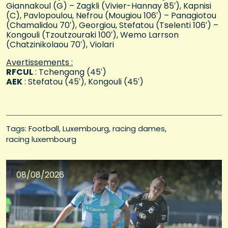
Giannakoul (G) – Zagkli (Vivier-Hannay 85′), Kapnisi
(C), Pavlopoulou, Nefrou (Mougiou 106′) – Panagiotou
(Chamalidou 70′), Georgiou, Stefatou (Tselenti 106′) –
Kongouli (Tzoutzouraki 100′), Wemo Larrson
(Chatzinikolaou 70′), Violari
Avertissements :
RFCUL
: Tchengang (45′)
AEK
: Stefatou (45′), Kongouli (45′)
Tags: 
Football
Luxembourg
racing dames
racing luxembourg
08/08/2026