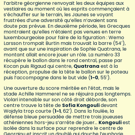
l’arbitre géorgienne renvoyait les deux équipes aux
vestiaires au moment où les esprits commençaient à
s’échauffer sur le terrain, les Jaunes se voyant
frustrées d’une adversité qu’elles n’avaient sans
doute pas prévue. En deuxième période, les Grecques
montraient qu’elles n’étaient pas venues en terre
luxembourgeoise pour faire de la figuration : Wemo
Larsson trompait Burtin mais trouvait la barre (54′),
avant que sur une inspiration de Sophie Quatrana, le
montant allait encore jouer un rôle. La numéro 33
récupère le ballon dans le rond central, passe par
Kocan puis Rigaud qui centre,
Quatrana
est à la
réception, propulse de la tête le ballon sur le poteau
puis l’accompagne dans le but vide (
1-0
, 55′).
Une ouverture du score méritée en l’état, mais le
stade Achille Hammerel ne se réjouira pas longtemps.
Violari intenable sur son côté droit déborde, son
centre trouve la tête de
Sofia Kongouli
devant
Wojdyla trop courte (
1-1
, 62′). Dans la foulée, la
défense bleue persuadée de mettre trois joueuses
athéniennes hors-jeu s’arrête de jouer…
Kongouli
est
isolée dans la surface pour reprendre le centre de
Georgiou et inscrit un doublé qui douche l’euphorie