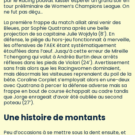
par le Racing pouvait laisser espérer un grand soir en
tour préliminaire de Women’s Champions League. On
ne fut pas déçu…
La première frappe du match allait ainsi venir des
Bleues, par Sophie Quatrana après une belle
projection de sa capitaine Julie Wojdyla (8′). En
défense, le piège du hors-jeu fonctionnait à merveille,
les offensives de l’AEK étant systématiquement
étouffées dans l’œuf. Jusqu’à cette erreur de Mireille
Tchengang qui valut à Andréa Burtin deux arrêts
réflexes dans les pieds de Violari (24′). Avertissement
sans frais alors que les Racingwomen dominaient,
mais désormais les visiteuses reprenaient du poil de la
bête. Coraline Corplet s’employait alors en une-deux
avec Quatrana à percer la défense adverse mais sa
frappe en bout de course échappait au cadre tandis
que Jorge enrageait d’avoir été oubliée au second
poteau (27′).
Une histoire de montants
Peu d’occasions à se mettre sous la dent ensuite, et