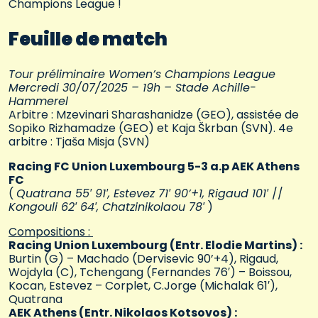
Champions League !
Feuille de match
Tour préliminaire Women’s Champions League
Mercredi 30/07/2025 – 19
h –
Stade Achille-
Hammerel
Arbitre : Mzevinari Sharashanidze (GEO), assistée de
Sopiko Rizhamadze (GEO) et Kaja Škrban (SVN). 4e
arbitre : Tjaša Misja (SVN)
Racing FC Union Luxembourg 5-3 a.p AEK Athens
FC
(
Quatrana 55′ 91′, Estevez 71′ 90’+1, Rigaud 101′
//
Kongouli 62′ 64′, Chatzinikolaou 78′
)
Compositions :
Racing Union Luxembourg (Entr. Elodie Martins) :
Burtin (G) – Machado (Dervisevic 90’+4), Rigaud,
Wojdyla (C), Tchengang (Fernandes 76′) – Boissou,
Kocan, Estevez – Corplet, C.Jorge (Michalak 61′),
Quatrana
AEK Athens (Entr. Nikolaos Kotsovos) :