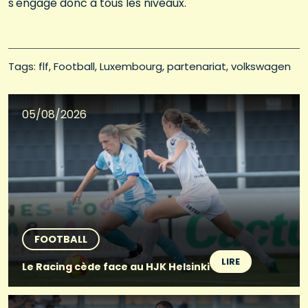
s'engage donc à tous les niveaux.
Tags: 
flf
Football
Luxembourg
partenariat
volkswagen
05/08/2026
FOOTBALL
LIRE
Le Racing cède face au HJK Helsinki